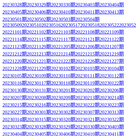
20230328期
20230329期
20230330期
20230403期
20230404期
20230405期
20230406期
20230410期
20230411期
20230413期
20230501期
20230502期
20230503期
20230504期
20230509
20230510
20230516
20230517
20230518
20230522
2023052
20221101期
20221102期
20221103期
20221108期
20221109期
20221114期
20221115期
20221117期
20221121期
20221122期
20221123期
20221129期
20221205期
20221206期
20221207期
20221212期
20221213期
20221214期
20221215期
20221219期
20221220期
20221221期
20221222期
20221226期
20221227期
20221228期
20221229期
20230102期
20230103期
20230104期
20230105期
20230109期
20230110期
20230111期
20230112期
20230116期
20230117期
20230118期
20230119期
20230122期
20230130期
20230131期
20230201期
20230202期
20230206期
20230207期
20230208期
20230209期
20230213期
20230214期
20230215期
20230216期
20230220期
20230222期
20230223期
20230227期
20230301期
20230302期
20230307期
20230313期
20230314期
20230315期
20230320期
20230321期
20230322期
20230323期
20230328期
20230329期
20230330期
20230403期
20230404期
20230405期
20230406期
20230410期
20230411期