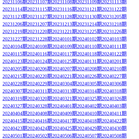
20231106期
20231107期
20231108期
20231109期
20231113期
20231114期
20231115期
20231116期
20231121期
20231122期
20231123期
20231127期
20231128期
20231130期
20231205期
20231206期
20231207期
20231213期
20231214期
20231218期
20231219期
20231220期
20231221期
20231225期
20231226期
20231227期
20231228期
20240101期
20240102期
20240103期
20240104期
20240108期
20240109期
20240110期
20240111期
20240115期
20240116期
20240117期
20240118期
20240122期
20240123期
20240124期
20240125期
20240131期
20240201期
20240205期
20240206期
20240207期
20240208期
20240210期
20240215期
20240220期
20240221期
20240226期
20240227期
20240228期
20240229期
20240304期
20240305期
20240306期
20240307期
20240311期
20240313期
20240314期
20240318期
20240319期
20240320期
20240321期
20240325期
20240326期
20240327期
20240328期
20240401期
20240402期
20240403期
20240404期
20240408期
20240409期
20240410期
20240411期
20240415期
20240416期
20240417期
20240418期
20240422期
20240423期
20240424期
20240425期
20240429期
20240430期
20240501期
20240502期
20240506期
20240507期
20240508期