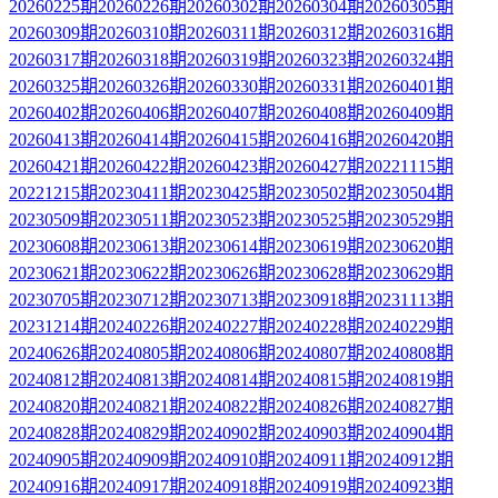
20260225期
20260226期
20260302期
20260304期
20260305期
20260309期
20260310期
20260311期
20260312期
20260316期
20260317期
20260318期
20260319期
20260323期
20260324期
20260325期
20260326期
20260330期
20260331期
20260401期
20260402期
20260406期
20260407期
20260408期
20260409期
20260413期
20260414期
20260415期
20260416期
20260420期
20260421期
20260422期
20260423期
20260427期
20221115期
20221215期
20230411期
20230425期
20230502期
20230504期
20230509期
20230511期
20230523期
20230525期
20230529期
20230608期
20230613期
20230614期
20230619期
20230620期
20230621期
20230622期
20230626期
20230628期
20230629期
20230705期
20230712期
20230713期
20230918期
20231113期
20231214期
20240226期
20240227期
20240228期
20240229期
20240626期
20240805期
20240806期
20240807期
20240808期
20240812期
20240813期
20240814期
20240815期
20240819期
20240820期
20240821期
20240822期
20240826期
20240827期
20240828期
20240829期
20240902期
20240903期
20240904期
20240905期
20240909期
20240910期
20240911期
20240912期
20240916期
20240917期
20240918期
20240919期
20240923期