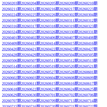
20260203期
20260204期
20260205期
20260209期
20260210期
20260211期
20260212期
20260216期
20260217期
20260223期
20260224期
20260225期
20260226期
20260302期
20260304期
20260305期
20260309期
20260310期
20260311期
20260312期
20260316期
20260317期
20260318期
20260319期
20260323期
20260324期
20260325期
20260326期
20260330期
20260331期
20260401期
20260402期
20260406期
20260407期
20260408期
20260409期
20260413期
20260414期
20260415期
20260416期
20260420期
20260421期
20260422期
20260423期
20260427期
20260428期
20260429期
20260430期
20260504期
20260505期
20260506期
20260507期
20260511期
20260512期
20260513期
20260514期
20260518期
20260519期
20260520期
20260521期
20260525期
20260526期
20260527期
20260528期
20260601期
20260602期
20260603期
20260604期
20260608期
20260609期
20260610期
20260611期
20260615期
20260616期
20260617期
20260618期
20260622期
20260623期
20260624期
20260625期
20260629期
20260630期
20260701期
20260702期
20260706期
20260707期
20260708期
20260709期
20260713期
20260714期
20260715期
20260716期
20260720期
20260721期
20260722期