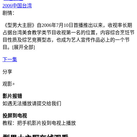
2006
中国台湾
剧情：
《型男大主厨》自2006年7月10日首播推出以来，收视率长期
占据台湾美食教学类节目收视第一名的位置，内容综合烹饪节
目性质及综艺竞赛型态，也成为艺人宣传作品必上的一个节
目。
[展开全部]
下一集
分享
观影+
影片报错
如遇无法播放请提交给我们
投屏到电视
教程：把手机影片投到电视上播放