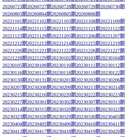
20260723期
20260727期
20260728期
20260729期
20260730期
20260803期
20260804期
20260805期
20260806期
20221101期
20221102期
20221103期
20221108期
20221109期
20221114期
20221115期
20221117期
20221121期
20221122期
20221123期
20221129期
20221205期
20221206期
20221207期
20221212期
20221213期
20221214期
20221215期
20221219期
20221220期
20221221期
20221222期
20221226期
20221227期
20221228期
20221229期
20230102期
20230103期
20230104期
20230105期
20230109期
20230110期
20230111期
20230112期
20230116期
20230117期
20230118期
20230119期
20230122期
20230130期
20230131期
20230201期
20230202期
20230206期
20230207期
20230208期
20230209期
20230213期
20230214期
20230215期
20230216期
20230220期
20230222期
20230223期
20230227期
20230301期
20230302期
20230307期
20230313期
20230314期
20230315期
20230320期
20230321期
20230322期
20230323期
20230328期
20230329期
20230330期
20230403期
20230404期
20230405期
20230406期
20230410期
20230411期
20230413期
20230417期
20230418期
20230419期
20230420期