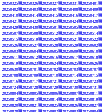
20250325期
20250326期
20250327期
20250331期
20250401期
20250402期
20250403期
20250407期
20250408期
20250409期
20250410期
20250414期
20250415期
20250416期
20250417期
20250421期
20250422期
20250423期
20250424期
20250428期
20250429期
20250430期
20250501期
20250505期
20250506期
20250507期
20250508期
20250512期
20250513期
20250514期
20250515期
20250519期
20250520期
20250521期
20250522期
20250526期
20250527期
20250528期
20250529期
20250602期
20250603期
20250604期
20250605期
20250609期
20250610期
20250611期
20250612期
20250616期
20250617期
20250618期
20250619期
20250623期
20250624期
20250625期
20250626期
20250630期
20250701期
20250702期
20250703期
20250707期
20250708期
20250709期
20250710期
20250714期
20250715期
20250716期
20250717期
20250721期
20250722期
20250723期
20250724期
20250728期
20250729期
20250730期
20250731期
20250804期
20250805期
20250806期
20250807期
20250811期
20250812期
20250813期
20250814期
20250818期
20250819期
20250820期
20250821期
20250825期
20250826期
20250827期
20250828期
20250901期
20250902期
20250903期
20250904期