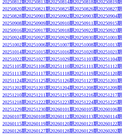
20250812期
20250813期
20250814期
20250818期
20250819期
20250820期
20250821期
20250825期
20250826期
20250827期
20250828期
20250901期
20250902期
20250903期
20250904期
20250908期
20250909期
20250910期
20250911期
20250915期
20250916期
20250917期
20250918期
20250922期
20250923期
20250924期
20250925期
20250929期
20250930期
20251001期
20251002期
20251006期
20251007期
20251008期
20251013期
20251014期
20251015期
20251016期
20251020期
20251021期
20251022期
20251027期
20251029期
20251103期
20251104期
20251105期
20251106期
20251110期
20251111期
20251112期
20251113期
20251117期
20251118期
20251119期
20251120期
20251124期
20251125期
20251126期
20251127期
20251201期
20251202期
20251203期
20251204期
20251208期
20251209期
20251210期
20251211期
20251215期
20251216期
20251217期
20251218期
20251222期
20251223期
20251224期
20251225期
20251229期
20251230期
20260101期
20260105期
20260106期
20260107期
20260108期
20260112期
20260113期
20260114期
20260115期
20260119期
20260120期
20260121期
20260122期
20260126期
20260127期
20260128期
20260129期
20260202期