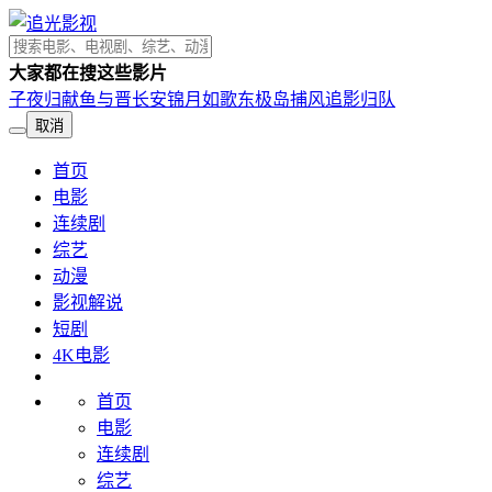
大家都在搜这些影片
子夜归
献鱼
与晋长安
锦月如歌
东极岛
捕风追影
归队
取消
首页
电影
连续剧
综艺
动漫
影视解说
短剧
4K电影
首页
电影
连续剧
综艺