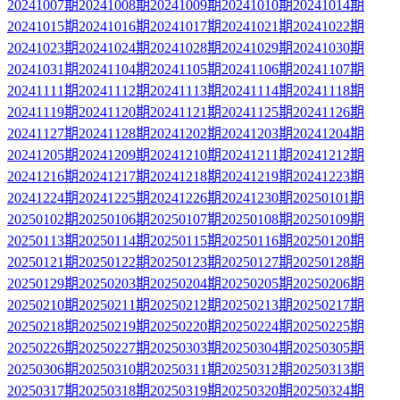
20241007期
20241008期
20241009期
20241010期
20241014期
20241015期
20241016期
20241017期
20241021期
20241022期
20241023期
20241024期
20241028期
20241029期
20241030期
20241031期
20241104期
20241105期
20241106期
20241107期
20241111期
20241112期
20241113期
20241114期
20241118期
20241119期
20241120期
20241121期
20241125期
20241126期
20241127期
20241128期
20241202期
20241203期
20241204期
20241205期
20241209期
20241210期
20241211期
20241212期
20241216期
20241217期
20241218期
20241219期
20241223期
20241224期
20241225期
20241226期
20241230期
20250101期
20250102期
20250106期
20250107期
20250108期
20250109期
20250113期
20250114期
20250115期
20250116期
20250120期
20250121期
20250122期
20250123期
20250127期
20250128期
20250129期
20250203期
20250204期
20250205期
20250206期
20250210期
20250211期
20250212期
20250213期
20250217期
20250218期
20250219期
20250220期
20250224期
20250225期
20250226期
20250227期
20250303期
20250304期
20250305期
20250306期
20250310期
20250311期
20250312期
20250313期
20250317期
20250318期
20250319期
20250320期
20250324期