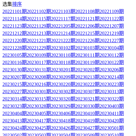
选集
排序
20221101期
20221102期
20221103期
20221108期
20221109期
20221114期
20221115期
20221117期
20221121期
20221122期
20221123期
20221129期
20221205期
20221206期
20221207期
20221212期
20221213期
20221214期
20221215期
20221219期
20221220期
20221221期
20221222期
20221226期
20221227期
20221228期
20221229期
20230102期
20230103期
20230104期
20230105期
20230109期
20230110期
20230111期
20230112期
20230116期
20230117期
20230118期
20230119期
20230122期
20230130期
20230131期
20230201期
20230202期
20230206期
20230207期
20230208期
20230209期
20230213期
20230214期
20230215期
20230216期
20230220期
20230222期
20230223期
20230227期
20230301期
20230302期
20230307期
20230313期
20230314期
20230315期
20230320期
20230321期
20230322期
20230323期
20230328期
20230329期
20230330期
20230403期
20230404期
20230405期
20230406期
20230410期
20230411期
20230413期
20230417期
20230418期
20230419期
20230420期
20230424期
20230425期
20230426期
20230427期
20230501期
20230502期
20230503期
20230504期
20230509期
20230510期