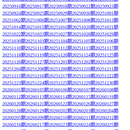
20250916期
20250917期
20250918期
20250922期
20250923期
20250924期
20250925期
20250929期
20250930期
20251001期
20251002期
20251006期
20251007期
20251008期
20251013期
20251014期
20251015期
20251016期
20251020期
20251021期
20251022期
20251023期
20251027期
20251028期
20251029期
20251030期
20251103期
20251104期
20251105期
20251106期
20251110期
20251111期
20251112期
20251113期
20251117期
20251118期
20251119期
20251120期
20251124期
20251125期
20251126期
20251127期
20251201期
20251202期
20251203期
20251204期
20251208期
20251209期
20251210期
20251211期
20251215期
20251216期
20251217期
20251218期
20251222期
20251223期
20251224期
20251225期
20251229期
20251230期
20260101期
20260105期
20260106期
20260107期
20260108期
20260112期
20260113期
20260114期
20260115期
20260119期
20260120期
20260121期
20260122期
20260126期
20260127期
20260128期
20260129期
20260202期
20260203期
20260204期
20260205期
20260209期
20260210期
20260211期
20260212期
20260216期
20260217期
20260223期
20260224期
20260225期