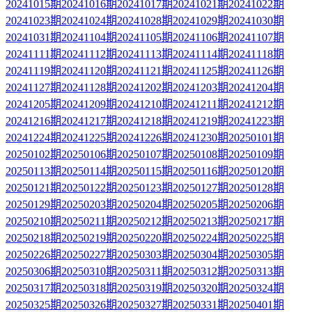
20241015期
20241016期
20241017期
20241021期
20241022期
20241023期
20241024期
20241028期
20241029期
20241030期
20241031期
20241104期
20241105期
20241106期
20241107期
20241111期
20241112期
20241113期
20241114期
20241118期
20241119期
20241120期
20241121期
20241125期
20241126期
20241127期
20241128期
20241202期
20241203期
20241204期
20241205期
20241209期
20241210期
20241211期
20241212期
20241216期
20241217期
20241218期
20241219期
20241223期
20241224期
20241225期
20241226期
20241230期
20250101期
20250102期
20250106期
20250107期
20250108期
20250109期
20250113期
20250114期
20250115期
20250116期
20250120期
20250121期
20250122期
20250123期
20250127期
20250128期
20250129期
20250203期
20250204期
20250205期
20250206期
20250210期
20250211期
20250212期
20250213期
20250217期
20250218期
20250219期
20250220期
20250224期
20250225期
20250226期
20250227期
20250303期
20250304期
20250305期
20250306期
20250310期
20250311期
20250312期
20250313期
20250317期
20250318期
20250319期
20250320期
20250324期
20250325期
20250326期
20250327期
20250331期
20250401期