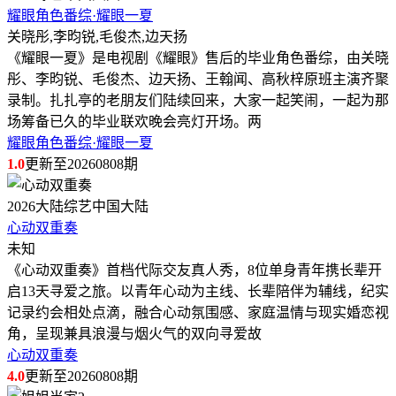
耀眼角色番综·耀眼一夏
关晓彤,李昀锐,毛俊杰,边天扬
《耀眼一夏》是电视剧《耀眼》售后的毕业角色番综，由关晓
彤、李昀锐、毛俊杰、边天扬、王翰闻、高秋梓原班主演齐聚
录制。扎扎亭的老朋友们陆续回来，大家一起笑闹，一起为那
场筹备已久的毕业联欢晚会亮灯开场。两
耀眼角色番综·耀眼一夏
1.0
更新至20260808期
2026
大陆综艺
中国大陆
心动双重奏
未知
《心动双重奏》首档代际交友真人秀，8位单身青年携长辈开
启13天寻爱之旅。以青年心动为主线、长辈陪伴为辅线，纪实
记录约会相处点滴，融合心动氛围感、家庭温情与现实婚恋视
角，呈现兼具浪漫与烟火气的双向寻爱故
心动双重奏
4.0
更新至20260808期