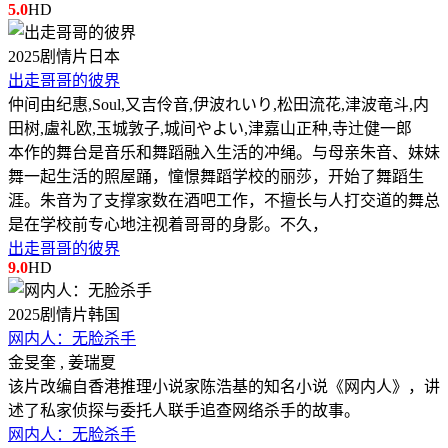
5.0
HD
2025
剧情片
日本
出走哥哥的彼界
仲间由纪惠,Soul,又吉伶音,伊波れいり,松田流花,津波竜斗,内
田树,盧礼欧,玉城敦子,城间やよい,津嘉山正种,寺辻健一郎
本作的舞台是音乐和舞蹈融入生活的冲绳。与母亲朱音、妹妹
舞一起生活的照屋踊，憧憬舞蹈学校的丽莎，开始了舞蹈生
涯。朱音为了支撑家数在酒吧工作，不擅长与人打交道的舞总
是在学校前专心地注视着哥哥的身影。不久，
出走哥哥的彼界
9.0
HD
2025
剧情片
韩国
网内人：无脸杀手
金旻奎 , 姜瑞夏
该片改编自香港推理小说家陈浩基的知名小说《网内人》，讲
述了私家侦探与委托人联手追查网络杀手的故事。
网内人：无脸杀手