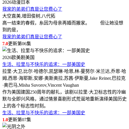
2026
动漫
日本
我家的弟弟们真是让您费心了
大空直美,增田俊树,八代拓
高一结束的春假，糸因为母亲再婚而搬家。 但让她没想
到的是，
我家的弟弟们真是让您费心了
7.0
更新第06集
2026
欧美剧
美国
生活、拉里与不快乐的追求：一部美国史
拉里·大卫,比尔·哈德尔,凯瑟琳·哈恩,林-曼努尔·米兰达,乔恩·哈
姆,西恩·海耶斯,安娜·奥斯奥拉,苏茜·伊斯曼,Jake Reiner,巴拉克
·奥巴马,Misha Suvorov,Vincent Vaughan
作为美国建国250周年的献礼，该剧以拉里·大卫标志性的冷幽
默与全即兴风格，通过情景喜剧形式荒诞地重新演绎美国历史
上的各个标志性时刻。
生活、拉里与不快乐的追求：一部美国史
1.0
更新第07集