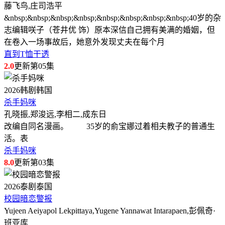
藤飞鸟,庄司浩平
&nbsp;&nbsp;&nbsp;&nbsp;&nbsp;&nbsp;&nbsp;&nbsp;40岁的杂
志编辑咲子（苍井优 饰）原本深信自己拥有美满的婚姻，但
在卷入一场事故后，她意外发现丈夫在每个月
直到T恤干透
2.0
更新第05集
2026
韩剧
韩国
杀手妈咪
孔晓振,郑浚远,李相二,成东日
改编自同名漫画。 35岁的俞宝娜过着相夫教子的普通生
活。表
杀手妈咪
8.0
更新第03集
2026
泰剧
泰国
校园暗恋警报
Yujeen Aeiyapol Lekpittaya,Yugene Yannawat Intarapaen,彭佩奇·
班亚库