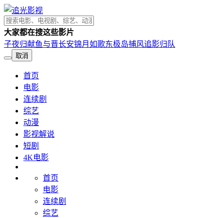
大家都在搜这些影片
子夜归
献鱼
与晋长安
锦月如歌
东极岛
捕风追影
归队
取消
首页
电影
连续剧
综艺
动漫
影视解说
短剧
4K电影
首页
电影
连续剧
综艺