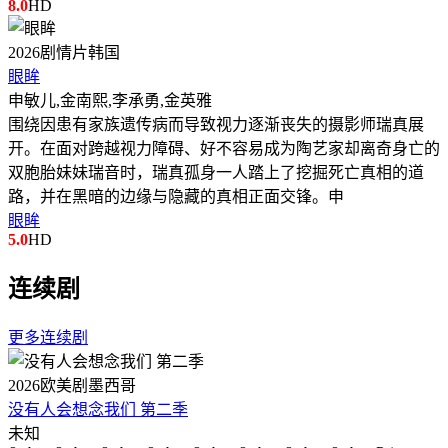
8.0
HD
2026
剧情片
韩国
眼眸
申敏儿,金南熙,李承勇,金英雅
围绕因患有家族遗传病而导致视力逐渐丧失的摄影师瑞真展
开。在面对跨越视力障碍、好不容易成为陶艺家却离奇身亡的
双胞胎妹妹瑞音时，瑞真孤身一人踏上了挖掘死亡真相的道
路，并在黑暗的边缘与隐藏的真相正面交锋。申
眼眸
5.0
HD
连续剧
更多连续剧
2026
欧美剧
墨西哥
没有人会想念我们 第二季
未知