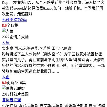
&quot;为情绪钥匙，从个人感受延伸至社会群像，深入探寻这
款当代&quot;情绪释放器&quot;如何一辣解千愁。本季我们再
次出发，走遍辣域
无辣不欢第2季
8.0
全12集
2022
剧情片
大陆
人鱼
樊少皇,再米热,骆达华,李若希,田浩宁,唐鑫
影片讲述了主人公韩郝（樊少皇 饰）为了营救意外被困秘密
实验室的儿子，勇往直前与不明生物“人鱼”斗智斗勇，凭借着
坚韧的信念和超群的智慧带领被困小队，历经重重危机。一场
紧张刺激的生死逃亡就此展开……
人鱼
8.0
更新至10集
2012
科幻片
美国
复仇者联盟
小罗伯特·唐尼,克里斯·埃文斯,克里斯·海姆斯沃斯,斯嘉丽·约翰