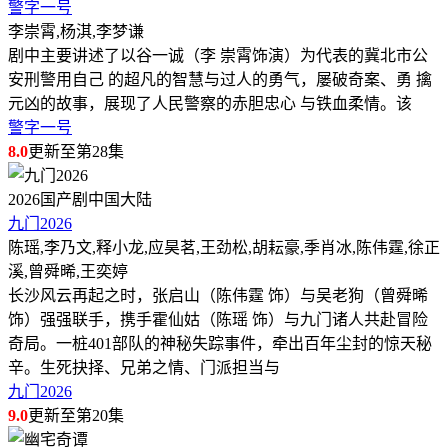
警字一号
李崇霄,杨淇,李梦谦
剧中主要讲述了以谷一诚（李 崇霄饰演）为代表的冀北市公
安刑警用自己 的超凡的智慧与过人的勇气，屡破奇案、勇 擒
元凶的故事，展现了人民警察的赤胆忠心 与铁血柔情。该
警字一号
8.0
更新至第28集
2026
国产剧
中国大陆
九门2026
陈瑶,李乃文,释小龙,应昊茗,王劲松,胡耘豪,季肖冰,陈伟霆,徐正
溪,曾舜晞,王奕婷
长沙风云再起之时，张启山（陈伟霆 饰）与吴老狗（曾舜晞
饰）强强联手，携手霍仙姑（陈瑶 饰）与九门诸人共赴冒险
奇局。一桩401部队的神秘失踪事件，牵出百年尘封的惊天秘
辛。生死抉择、兄弟之情、门派担当与
九门2026
9.0
更新至第20集