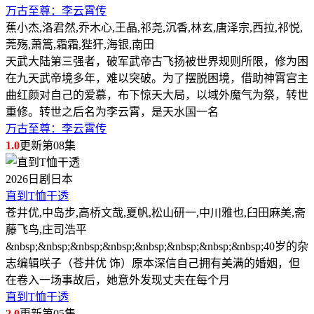
万古至尊：李云霄传
蕉小杰,洛君然,乔木心,王晶,祁尧,沉香,林玄,唐泽宗,西拉,祁悦,
莞殇,萧篙,霜霜,狴犴,海银,南田
天武大陆第三强者，破军武帝古飞扬被世界规则所限，修为困
在九天武帝境多年，难以突破。为了摆脱困境，借助神霄宫主
曲红颜对自己的爱慕，布下惊天大局，以域外魔气为祭，转世
重修。转世之后名为李云霄，是天水国一名
万古至尊：李云霄传
1.0
更新第08集
2026
日剧
日本
直到T恤干透
苍井优,中岛步,高桥文哉,夏帆,松山研一,中川雅也,臼田麻美,斋
藤飞鸟,庄司浩平
&nbsp;&nbsp;&nbsp;&nbsp;&nbsp;&nbsp;&nbsp;&nbsp;40岁的杂
志编辑咲子（苍井优 饰）原本深信自己拥有美满的婚姻，但
在卷入一场事故后，她意外发现丈夫在每个月
直到T恤干透
2.0
更新第05集