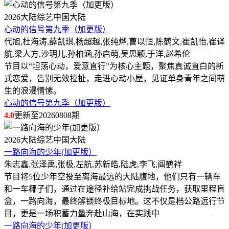
2026
大陆综艺
中国大陆
心动的信号第九季（加更版）
代旭,杜海涛,薛凯琪,杨超越,张纯烨,曹以恒,陈鹤文,崔凯怡,崔译
航,梁人方,沙玥儿,孙柏涵,孙启萌,吴思颖,于洋,赵希伦
节目以“坦荡心动，爱意直行”为核心主题，聚焦真诚直白的新
式恋爱，告别无效拉扯，走进心动小屋，见证单身青年之间萌
生的浪漫情愫。
心动的信号第九季（加更版）
4.0
更新至20260808期
2026
大陆综艺
中国大陆
一路向海的少年(加更版）
朱志鑫,张泽禹,张极,左航,苏新皓,陆虎,李飞,阎鹤祥
节目将5位少年空投至离海最远的大陆腹地，他们只有一辆车
和一车椰子们，通过在途径补给站完成挑战任务，获取里程盲
盒，一路向海，最终解锁终极目标地。这不仅是档公路远行节
目，更是一场积蓄力量奔赴山海，在实践中
一路向海的少年(加更版）