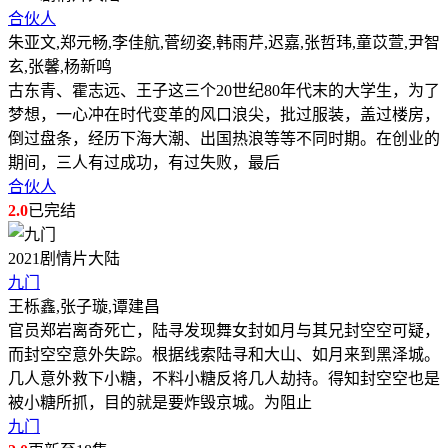
合伙人
朱亚文,郑元畅,李佳航,菅纫姿,韩雨芹,迟嘉,张哲玮,童苡萱,尹智
玄,张馨,杨新鸣
古东青、霍志远、王子这三个20世纪80年代末的大学生，为了
梦想，一心冲在时代变革的风口浪尖，批过服装，盖过楼房，
倒过盘条，经历下海大潮、出国热浪等等不同时期。在创业的
期间，三人有过成功，有过失败，最后
合伙人
2.0
已完结
2021
剧情片
大陆
九门
王栎鑫,张子璇,谭建昌
官员郑岩离奇死亡，陆寻发现舞女封如月与其兄封空空可疑，
而封空空意外失踪。根据线索陆寻和大山、如月来到黑泽城。
几人意外救下小糖，不料小糖反将几人劫持。得知封空空也是
被小糖所抓，目的就是要炸毁京城。为阻止
九门