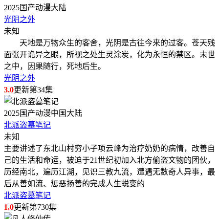
2025
国产动漫
大陆
光阴之外
未知
天地是万物众生的客舍，光阴是古往今来的过客。苍天残
面张开诡异之眼，所视之处生灵涂炭，化为永恒的禁区。末世
之中，因果随行，死地后生。
光阴之外
3.0
更新第34集
2025
国产动漫
中国大陆
北派盗墓笔记
未知
主要讲述了东北山村穷小子项云峰为治疗奶奶的病情，改善自
己的生活和命运，被迫于21世纪初加入北方偷盗文物的团伙，
历经南北，遍历江湖，见识三教九流，遭遇无数奇人异事，最
后从善如流、惩恶扬善的完成人生蜕变的
北派盗墓笔记
1.0
更新第730集