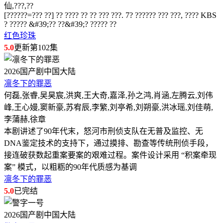
仙,???,??
[??????=??? ??] ?? ???? ?? ?? ??? ???. 7? ?????? ??? ???, ???? KBS
? ????? &#39;?? ??&#39;? ????? ??
红色珍珠
5.0
更新第102集
2026
国产剧
中国大陆
凛冬下的罪恶
何磊,张睿,吴昊宸,洪爽,王大奇,嘉泽,孙之鸿,肖涵,左腾云,刘伟
峰,王心嫚,窦新豪,苏宥辰,李繁,刘亭希,刘朔豪,洪冰瑶,刘佳萌,
李蒲赫,徐章
本剧讲述了90年代末，怒河市刑侦支队在无普及监控、无
DNA鉴定技术的支持下，通过摸排、勘查等传统刑侦手段，
接连破获数起重案要案的艰难过程。案件设计采用 “积案牵现
案” 模式，以粗粝的90年代质感为基调
凛冬下的罪恶
5.0
已完结
2026
国产剧
中国大陆