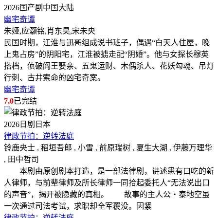
2026
国产剧
中国大陆
幽宅奇谭
朱娅,应灏铭,肖东昊,宋未央
民国时期，江淮与迅哥组成说书班子，偶遇“白天人住屋，晚
上鬼占房”的阴阳宅，江淮被掳走配“阴婚”。他与女探长穆英
搭档，侦破阎王娶亲、五鬼运财、木偶杀人、花妖勾魂、吊灯
行刺、古井索命的凶宅奇案。
幽宅奇谭
7.0
已完结
2026
日剧
日本
律政节拍：逆转法庭
铃鹿央士 , 稻垣吾郎 , 小雪 , 前原瑞树 , 夏生大湖 , 伊藤万理华
, 田中哲司
本剧由原创剧本打造，是一部法律剧，讲述患有口吃的新
人律师，与前辈律师及所长律师一同拾起委托人“无法说出口
的声音”，揭开被隐藏的真相。 故事的主人公・泰地空虽
一次通过司法考试，求职却全军覆没。因紧
律政节拍：逆转法庭