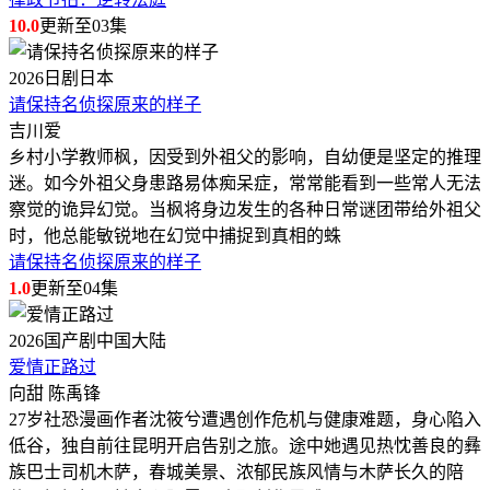
10.0
更新至03集
2026
日剧
日本
请保持名侦探原来的样子
吉川爱
乡村小学教师枫，因受到外祖父的影响，自幼便是坚定的推理
迷。如今外祖父身患路易体痴呆症，常常能看到一些常人无法
察觉的诡异幻觉。当枫将身边发生的各种日常谜团带给外祖父
时，他总能敏锐地在幻觉中捕捉到真相的蛛
请保持名侦探原来的样子
1.0
更新至04集
2026
国产剧
中国大陆
爱情正路过
向甜 陈禹锋
27岁社恐漫画作者沈筱兮遭遇创作危机与健康难题，身心陷入
低谷，独自前往昆明开启告别之旅。途中她遇见热忱善良的彝
族巴士司机木萨，春城美景、浓郁民族风情与木萨长久的陪