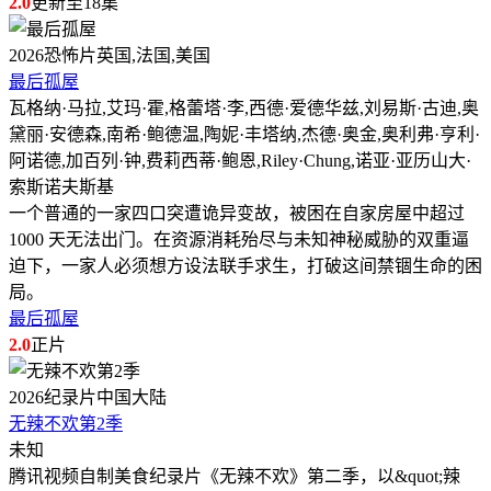
2.0
更新至18集
2026
恐怖片
英国,法国,美国
最后孤屋
瓦格纳·马拉,艾玛·霍,格蕾塔·李,西德·爱德华兹,刘易斯·古迪,奥
黛丽·安德森,南希·鲍德温,陶妮·丰塔纳,杰德·奥金,奥利弗·亨利·
阿诺德,加百列·钟,费莉西蒂·鲍恩,Riley·Chung,诺亚·亚历山大·
索斯诺夫斯基
一个普通的一家四口突遭诡异变故，被困在自家房屋中超过
1000 天无法出门。在资源消耗殆尽与未知神秘威胁的双重逼
迫下，一家人必须想方设法联手求生，打破这间禁锢生命的困
局。
最后孤屋
2.0
正片
2026
纪录片
中国大陆
无辣不欢第2季
未知
腾讯视频自制美食纪录片《无辣不欢》第二季，以&quot;辣