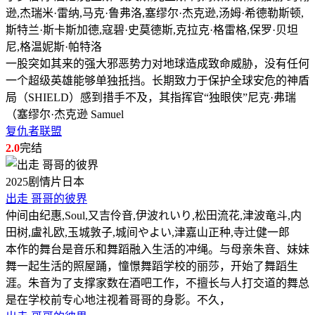
逊,杰瑞米·雷纳,马克·鲁弗洛,塞缪尔·杰克逊,汤姆·希德勒斯顿,
斯特兰·斯卡斯加德,寇碧·史莫德斯,克拉克·格雷格,保罗·贝坦
尼,格温妮斯·帕特洛
一股突如其来的强大邪恶势力对地球造成致命威胁，没有任何
一个超级英雄能够单独抵挡。长期致力于保护全球安危的神盾
局（SHIELD）感到措手不及，其指挥官“独眼侠”尼克·弗瑞
（塞缪尔·杰克逊 Samuel
复仇者联盟
2.0
完结
2025
剧情片
日本
出走 哥哥的彼界
仲间由纪惠,Soul,又吉伶音,伊波れいり,松田流花,津波竜斗,内
田树,盧礼欧,玉城敦子,城间やよい,津嘉山正种,寺辻健一郎
本作的舞台是音乐和舞蹈融入生活的冲绳。与母亲朱音、妹妹
舞一起生活的照屋踊，憧憬舞蹈学校的丽莎，开始了舞蹈生
涯。朱音为了支撑家数在酒吧工作，不擅长与人打交道的舞总
是在学校前专心地注视着哥哥的身影。不久，