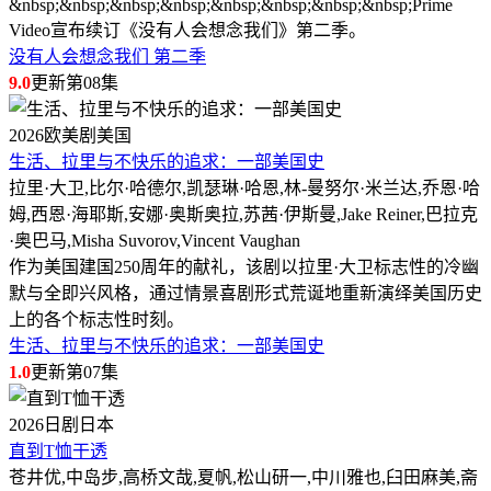
&nbsp;&nbsp;&nbsp;&nbsp;&nbsp;&nbsp;&nbsp;&nbsp;Prime
Video宣布续订《没有人会想念我们》第二季。
没有人会想念我们 第二季
9.0
更新第08集
2026
欧美剧
美国
生活、拉里与不快乐的追求：一部美国史
拉里·大卫,比尔·哈德尔,凯瑟琳·哈恩,林-曼努尔·米兰达,乔恩·哈
姆,西恩·海耶斯,安娜·奥斯奥拉,苏茜·伊斯曼,Jake Reiner,巴拉克
·奥巴马,Misha Suvorov,Vincent Vaughan
作为美国建国250周年的献礼，该剧以拉里·大卫标志性的冷幽
默与全即兴风格，通过情景喜剧形式荒诞地重新演绎美国历史
上的各个标志性时刻。
生活、拉里与不快乐的追求：一部美国史
1.0
更新第07集
2026
日剧
日本
直到T恤干透
苍井优,中岛步,高桥文哉,夏帆,松山研一,中川雅也,臼田麻美,斋