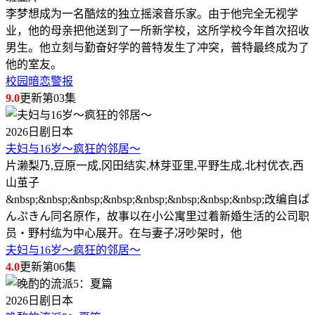
李梦想成为一名酷炫的独立摇滚音乐家。由于他完全无视学
业，他的母亲把他送到了一所新学校，这所学校今年首次招收
男生。他立刻与勤奋好学的普特发生了冲突，普特最终成为了
他的室友。
校园暗恋警报
9.0
更新第03集
2026
日剧
日本
夫妇与16岁～疯狂的邻居～
片濑梨乃,豆原一成,冈田结实,林芽亚里,平野生成,北村优衣,西
山茧子
&nbsp;&nbsp;&nbsp;&nbsp;&nbsp;&nbsp;&nbsp;&nbsp;改编自ぱ
んぷきん同名原作，故事以在小公寓里过着新婚生活的公司职
员・野村纮为中心展开。在与妻子冴吵架时，他
夫妇与16岁～疯狂的邻居～
4.0
更新第06集
2026
日剧
日本