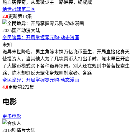
热血铸传奇，从卑微少主一路逆袭，终成威
绝世战魂第二季
2.0
更新第13集
2025
国产动漫
大陆
全民诡异：开局掌握零元购·动态漫画
未知
诡异末世降临，男主角陈木携万亿诡币重生，开局直接化身天
使投资人，当其他人为了几块冥币大打出手时，陈木早已开启
了大撒币模式买下各种诡异场景。别人还在规则中苦苦探索生
路，陈木却倒反天罡化身规则制定者。各路
全民诡异：开局掌握零元购·动态漫画
4.0
更新第272集
电影
更多电影
2018
剧情片
大陆