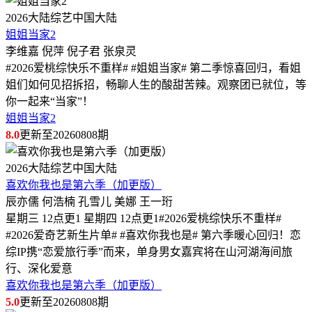
2026
大陆综艺
中国大陆
姐姐当家2
李维嘉 倪萍 倪子君 张泉灵
#2026爱桃综快乐不重样# #姐姐当家# 第二季惊喜回归，看姐
姐们如何见招拆招，畅聊人生的酸甜苦辣。观察团已就位，等
你一起来“当家”！
姐姐当家2
8.0
更新至20260808期
2026
大陆综艺
中国大陆
喜欢你我也是第六季（加更版）
辰亦儒 何浩楠 孔雪儿 美娜 王一珩
星期三 12点更1 星期四 12点更1#2026爱桃综快乐不重样#
#2026爱奇艺新生片单# #喜欢你我也是# 第六季暖心回归！恋
综IP携“恋爱旅行季”而来，单身男女嘉宾将在山河湖海间旅
行、深化爱意
喜欢你我也是第六季（加更版）
5.0
更新至20260808期