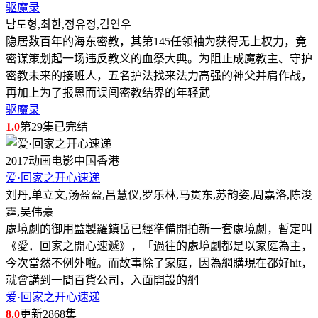
驱魔录
남도형,최한,정유정,김연우
隐居数百年的海东密教，其第145任领袖为获得无上权力，竟
密谋策划起一场违反教义的血祭大典。为阻止成魔教主、守护
密教未来的接班人，五名护法找来法力高强的神父并肩作战，
再加上为了报恩而误闯密教结界的年轻武
驱魔录
1.0
第29集已完结
2017
动画电影
中国香港
爱·回家之开心速递
刘丹,单立文,汤盈盈,吕慧仪,罗乐林,马贯东,苏韵姿,周嘉洛,陈浚
霆,吴伟豪
處境劇的御用監製羅鎮岳已經準備開拍新一套處境劇，暫定叫
《愛．回家之開心速遞》，「過往的處境劇都是以家庭為主，
今次當然不例外啦。而故事除了家庭，因為網購現在都好hit，
就會講到一間百貨公司，入面開設的網
爱·回家之开心速递
8.0
更新2868集