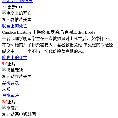
出走 哥哥的彼界
7.0
更新HD
2026
剧情片
美国
晚宴上的死亡
Candice Lidstone,卡梅伦·布罗德,马克·戴,Eden Broda
一名心理学明星学生在一次教师派对上死亡后，安德莉亚·吉
布斯和她的儿子伊桑被卷入了著名教授艾伦·杰克逊的危险操
纵之中——一个不惜一切代价掩盖真相的人。
晚宴上的死亡
5.0
正片
2026
动作片
美国
黑桃裁决
未知
黑桃裁决
2.0
正片
2025
动画电影
韩国