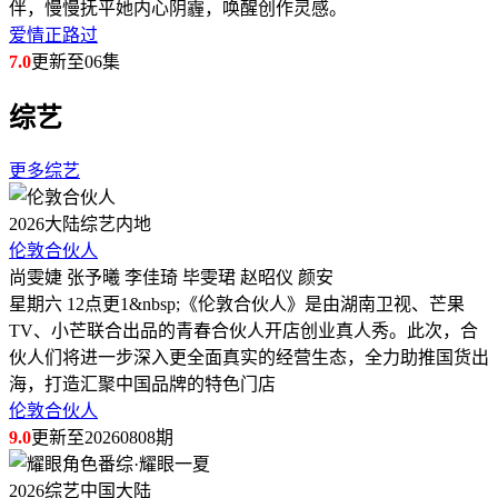
伴，慢慢抚平她内心阴霾，唤醒创作灵感。
爱情正路过
7.0
更新至06集
综艺
更多综艺
2026
大陆综艺
内地
伦敦合伙人
尚雯婕 张予曦 李佳琦 毕雯珺 赵昭仪 颜安
星期六 12点更1&nbsp;《伦敦合伙人》是由湖南卫视、芒果
TV、小芒联合出品的青春合伙人开店创业真人秀。此次，合
伙人们将进一步深入更全面真实的经营生态，全力助推国货出
海，打造汇聚中国品牌的特色门店
伦敦合伙人
9.0
更新至20260808期
2026
综艺
中国大陆