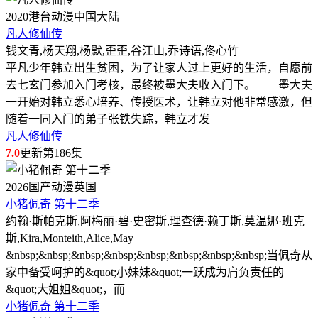
2020
港台动漫
中国大陆
凡人修仙传
钱文青,杨天翔,杨默,歪歪,谷江山,乔诗语,佟心竹
平凡少年韩立出生贫困，为了让家人过上更好的生活，自愿前
去七玄门参加入门考核，最终被墨大夫收入门下。 墨大夫
一开始对韩立悉心培养、传授医术，让韩立对他非常感激，但
随着一同入门的弟子张铁失踪，韩立才发
凡人修仙传
7.0
更新第186集
2026
国产动漫
英国
小猪佩奇 第十二季
约翰·斯帕克斯,阿梅丽·碧·史密斯,理查德·赖丁斯,莫温娜·班克
斯,Kira,Monteith,Alice,May
&nbsp;&nbsp;&nbsp;&nbsp;&nbsp;&nbsp;&nbsp;&nbsp;当佩奇从
家中备受呵护的&quot;小妹妹&quot;一跃成为肩负责任的
&quot;大姐姐&quot;，而
小猪佩奇 第十二季