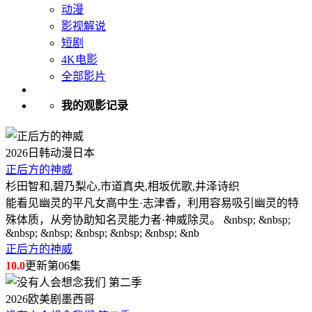
动漫
影视解说
短剧
4K电影
全部影片
我的观影记录
2026
日韩动漫
日本
正后方的神威
杉田智和,碧乃梨心,市道真央,相坂优歌,井泽诗织
能看见幽灵的平凡女高中生·志津香，利用容易吸引幽灵的特
殊体质，从旁协助知名灵能力者·神威除灵。 &nbsp; &nbsp;
&nbsp; &nbsp; &nbsp; &nbsp; &nbsp; &nb
正后方的神威
10.0
更新第06集
2026
欧美剧
墨西哥