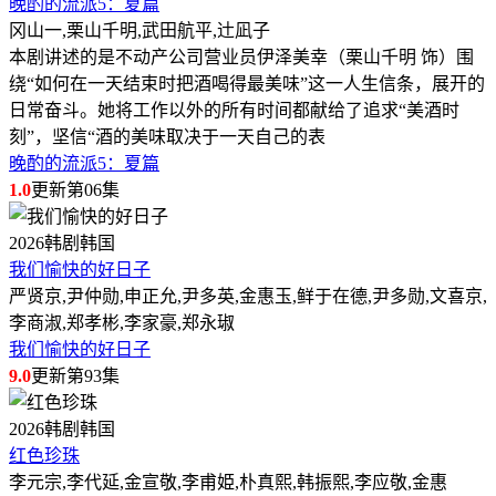
晚酌的流派5：夏篇
冈山一,栗山千明,武田航平,辻凪子
本剧讲述的是不动产公司营业员伊泽美幸（栗山千明 饰）围
绕“如何在一天结束时把酒喝得最美味”这一人生信条，展开的
日常奋斗。她将工作以外的所有时间都献给了追求“美酒时
刻”，坚信“酒的美味取决于一天自己的表
晚酌的流派5：夏篇
1.0
更新第06集
2026
韩剧
韩国
我们愉快的好日子
严贤京,尹仲勋,申正允,尹多英,金惠玉,鲜于在德,尹多勋,文喜京,
李商淑,郑孝彬,李家豪,郑永琡
我们愉快的好日子
9.0
更新第93集
2026
韩剧
韩国
红色珍珠
李元宗,李代延,金宣敬,李甫姫,朴真熙,韩振熙,李应敬,金惠