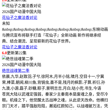
2026
国产动漫
中国大陆
花仙子之魔法香对论
未知
&nbsp;&nbsp;&nbsp;&nbsp;&nbsp;&nbsp;&nbsp;&nbsp;东映动画
与腾讯宣布将联手打造『花仙子』全新动画 新作将继承经
典、结合潮流、呈现崭新的花仙子世界。
花仙子之魔法香对论
6.0
更新第22集
2026
国产动漫
中国大陆
绝世战魂第二季
依晨,九华,赵致羽,子兮,徐阿木,月半小铭,啸月,空目十一,宁冀
荣,棒菜,朝闻,柳川鱼,背锅虫,墨不是,残月的枫影,子算,祈衍,孙
九澳,小源,磊子,砂糖,粽子,景明吉吉,月白,哒小兜,书生,今语
苍岚大陆以武魂定强弱，秦家少主秦南本是废魂之身，受尽冷
眼。机缘之下，他觉醒太古战神之魂，从此逆天改命。他横扫
宗门天才，踏平强敌险阻，邂逅红颜知己，以战魂破万法，凭