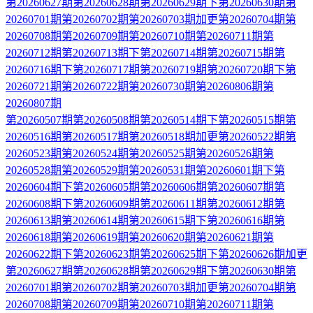
第20260627期
第20260628期
第20260629期下
第20260630期
第
20260701期
第20260702期
第20260703期加更
第20260704期
第
20260708期
第20260709期
第20260710期
第20260711期
第
20260712期
第20260713期下
第20260714期
第20260715期
第
20260716期下
第20260717期
第20260719期
第20260720期下
第
20260721期
第20260722期
第20260730期
第20260806期
第
20260807期
第20260507期
第20260508期
第20260514期下
第20260515期
第
20260516期
第20260517期
第20260518期加更
第20260522期
第
20260523期
第20260524期
第20260525期
第20260526期
第
20260528期
第20260529期
第20260531期
第20260601期下
第
20260604期下
第20260605期
第20260606期
第20260607期
第
20260608期下
第20260609期
第20260611期
第20260612期
第
20260613期
第20260614期
第20260615期下
第20260616期
第
20260618期
第20260619期
第20260620期
第20260621期
第
20260622期下
第20260623期
第20260625期下
第20260626期加更
第20260627期
第20260628期
第20260629期下
第20260630期
第
20260701期
第20260702期
第20260703期加更
第20260704期
第
20260708期
第20260709期
第20260710期
第20260711期
第