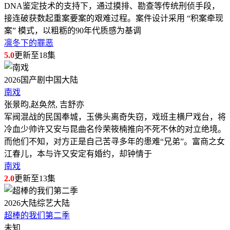
DNA鉴定技术的支持下，通过摸排、勘查等传统刑侦手段，
接连破获数起重案要案的艰难过程。案件设计采用 “积案牵现
案” 模式，以粗粝的90年代质感为基调
凛冬下的罪恶
5.0
更新至18集
2026
国产剧
中国大陆
南戏
张景昀,赵奂然, 吉舒亦
军阀混战的民国奉城，玉佛头离奇失窃，戏班主横尸戏台，将
冷血少帅许又安与昆曲名伶荣筱楠推向不死不休的对立绝境。
而他们不知，对方正是自己苦寻多年的患难“兄弟”。富商之女
江春儿，本与许又安定有婚约，却钟情于
南戏
2.0
更新至13集
2026
大陆综艺
大陆
超棒的我们第二季
未知