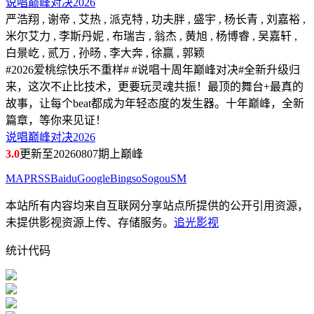
说唱巅峰对决2026
严浩翔 , 谢帝 , 艾热 , 派克特 , 功夫胖 , 盛宇 , 杨长青 , 刘嘉裕 ,
米尔艾力 , 李斯丹妮 , 布瑞吉 , 翁杰 , 黄旭 , 杨博睿 , 吴嘉轩 ,
白景屹 , 贰万 , 孙旸 , 李大奔 , 徐赢 , 郭颖
#2026爱桃综快乐不重样# #说唱十周年巅峰对决#全新升级归
来，这次不止比技术，更要玩灵魂共振！最顶的舞台+最真的
故事，让每个beat都成为年轻态度的发生器。十年巅峰，全新
篇章，等你来见证！
说唱巅峰对决2026
3.0
更新至20260807期上巅峰
MAP
RSS
Baidu
Google
Bing
so
Sogou
SM
本站所有内容均来自互联网分享站点所提供的公开引用资源，
未提供影视资源上传、存储服务。
追光影视
统计代码