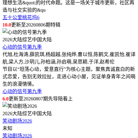
理想生活&quot;的时代命题。这是一场关于城市更新，社区再
造与社交实验的&qu
五十公里桃花坞6
10.0
更新至20260806期特辑
2026
大陆综艺
中国大陆
心动的信号第九季
代旭,杜海涛,薛凯琪,杨超越,张纯烨,曹以恒,陈鹤文,崔凯怡,崔译
航,梁人方,沙玥儿,孙柏涵,孙启萌,吴思颖,于洋,赵希伦
节目以“坦荡心动，爱意直行”为核心主题，聚焦真诚直白的新
式恋爱，告别无效拉扯，走进心动小屋，见证单身青年之间萌
生的浪漫情愫。
心动的信号第九季
6.0
更新至20260807期先导陪看上
2026
大陆综艺
中国大陆
笑动剧场2026
未知
笑动剧场2026