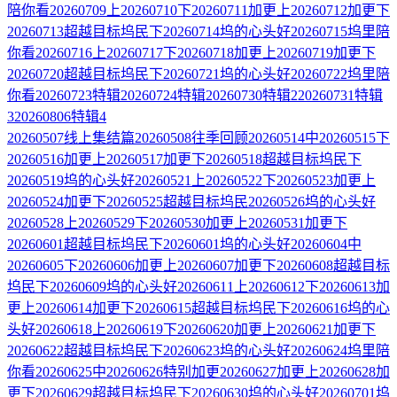
陪你看
20260709上
20260710下
20260711加更上
20260712加更下
20260713超越目标坞民下
20260714坞的心头好
20260715坞里陪
你看
20260716上
20260717下
20260718加更上
20260719加更下
20260720超越目标坞民下
20260721坞的心头好
20260722坞里陪
你看
20260723特辑
20260724特辑
20260730特辑2
20260731特辑
3
20260806特辑4
20260507线上集结篇
20260508往季回顾
20260514中
20260515下
20260516加更上
20260517加更下
20260518超越目标坞民下
20260519坞的心头好
20260521上
20260522下
20260523加更上
20260524加更下
20260525超越目标坞民
20260526坞的心头好
20260528上
20260529下
20260530加更上
20260531加更下
20260601超越目标坞民下
20260601坞的心头好
20260604中
20260605下
20260606加更上
20260607加更下
20260608超越目标
坞民下
20260609坞的心头好
20260611上
20260612下
20260613加
更上
20260614加更下
20260615超越目标坞民下
20260616坞的心
头好
20260618上
20260619下
20260620加更上
20260621加更下
20260622超越目标坞民下
20260623坞的心头好
20260624坞里陪
你看
20260625中
20260626特别加更
20260627加更上
20260628加
更下
20260629超越目标坞民下
20260630坞的心头好
20260701坞