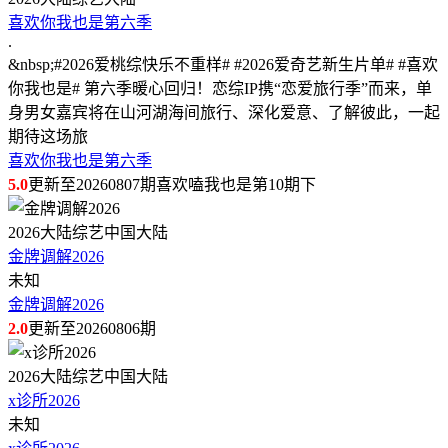
喜欢你我也是第六季
.
&nbsp;#2026爱桃综快乐不重样# #2026爱奇艺新生片单# #喜欢
你我也是# 第六季暖心回归！恋综IP携“恋爱旅行季”而来，单
身男女嘉宾将在山河湖海间旅行、深化爱意、了解彼此，一起
期待这场旅
喜欢你我也是第六季
5.0
更新至20260807期喜欢嗑我也是第10期下
2026
大陆综艺
中国大陆
金牌调解2026
未知
金牌调解2026
2.0
更新至20260806期
2026
大陆综艺
中国大陆
x诊所2026
未知