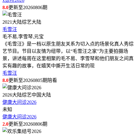
x诊所2026
8.0
更新至20260806期
2021
大陆综艺
大陆
毛雪汪
毛不易,李雪琴,元宝
《毛雪汪》是一档以原生朋友关系为切入点的场景化真人秀综
艺节目。节目以友情为纽带，以“毛雪汪之家”为主要拍摄场
景，讲述每周在这里相聚的毛不易、李雪琴和他们朋友之间真
实有趣的故事，在嬉笑中撕开生活日常的现
毛雪汪
8.0
更新至20260805期陪看
2026
大陆综艺
中国大陆
健康大问诊2026
未知
健康大问诊2026
2.0
更新至20260806期