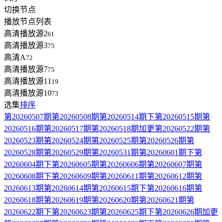
切换节点
播放节点列表
高清播放源2
61
高清播放源3
75
高清A
72
高清播放源7
75
高清播放源11
19
高清播放源10
73
选集
排序
第20260507期
第20260508期
第20260514期下
第20260515期
第
20260516期
第20260517期
第20260518期加更
第20260522期
第
20260523期
第20260524期
第20260525期
第20260526期
第
20260528期
第20260529期
第20260531期
第20260601期下
第
20260604期下
第20260605期
第20260606期
第20260607期
第
20260608期下
第20260609期
第20260611期
第20260612期
第
20260613期
第20260614期
第20260615期下
第20260616期
第
20260618期
第20260619期
第20260620期
第20260621期
第
20260622期下
第20260623期
第20260625期下
第20260626期加更